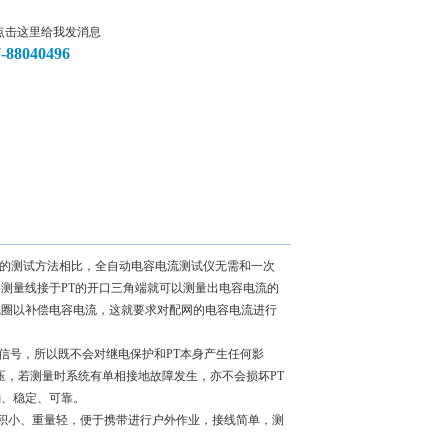
7-88040496
统的测试方法相比，全自动电容电流测试仪无需和一次
测量线接于PT的开口三角端就可以测量出电容电流的
消弧线圈以补偿电容电流，这就要求对配网的电容电流进行
试信号，所以既不会对继电保护和PT本身产生任何影
电压，若测量时系统有单相接地故障发生，亦不会损坏PT
确、稳定、可靠。
体积小、重量轻，便于携带进行户外作业，接线简单，测