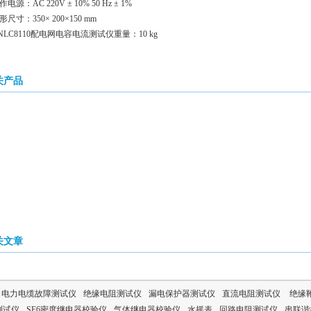
源：AC 220V ± 10% 50 Hz ± 1%
寸：350× 200×150 mm
LC8110配电网电容电流测试仪重量：10 kg
关产品
关文章
电力电缆故障测试仪
绝缘电阻测试仪
漏电保护器测试仪
直流电阻测试仪
绝缘
测试仪
SF6密度继电器校验仪
气体继电器校验仪
水摇表
回路电阻测试仪
串联