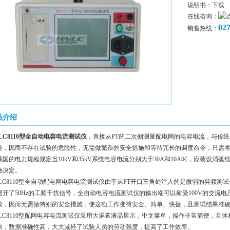
说明书：
下载
在线咨询：
02
销售热线：
品介绍
LC8110型全自动电容电流测试仪
，直接从PT的二次侧测量配电网的电容电流，与传
道，因而不存在试验的危险性，无需做繁杂的安全措施和等待冗长的调度命令，只需将
我国的电力规程规定当10kV和35kV系统电容电流分别大于30A和10A时，应装设
做决定。
NLC8110型全自动配电网电容电流测试仪由于从PT开口三角处注入的是微弱的异频测
避开了50Hz的工频干扰信号，全自动电容电流测试仪的输出端可以耐受100V的交流
仪，因而无需做特别的安全措施，使这项工作变得安全、简单、快捷，且测试结果准
NLC8110型配网电容电流测试仪采用大屏幕液晶显示，中文菜单，操作非常简便，且
快，数据准确性高，大大减轻了试验人员的劳动强度，提高了工作效率。