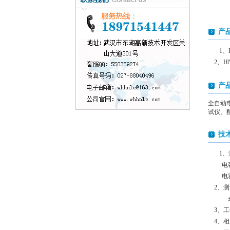
产
1
2、H
产
全自动
试仪、
技
1、
电容电流
电容电流
2、测量
±10%
3、工作
4、相