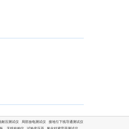
靴耐压测试仪
局部放电测试仪
接地引下线导通测试仪
谐振
无线核相仪
试验变压器
氧化锌避雷器测试仪