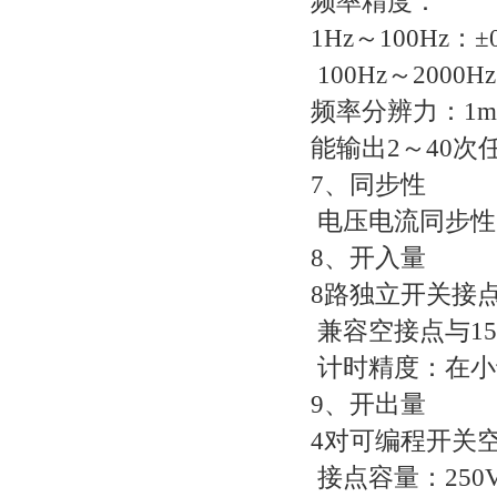
频率精度：
1Hz～100Hz：±0
100Hz～2000Hz
频率分辨力：1m
能输出2～40次
7、同步性
电压电流同步性 ≤
8、开入量
8路独立开关接
兼容空接点与15
计时精度：在小于
9、开出量
4对可编程开关
接点容量：250VD