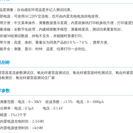
、温度测量：自动感应环境温度并记入测试结果。
部电源：可使用AC220V交流电，也可由内置充电电池供电使用。
用方便：中文菜单操作，测量数据显示直观，内置前换纸打印机换纸方便，打印速度
量准确：全数字化处理，内建精密数学模型，测量精度高，测试结果重复性好。
存储50组测试数据，掉电不丢失，并能随时查看打印。
方便：高度、体积、重量仅为同类产品的3 0 %～7 0 % ， 携带方便。
能齐全：测量、显示、时钟、温度、结果打印一步到位。
品别称
避雷器直流参数测试仪、氧化锌避雷器测试仪、氧化锌避雷器特性测试仪、氧化锌避
器检测仪，氧化锌避雷器测试仪厂家
术参数
 测量范围：电压：0～30kV 纹波系数：≤1.5% 电流：0～1000μA
 分辨率：电流：0.5μA 电压：0.1 kV
 精度：1%±2个字
 内置电源充电时间：2-3小时
 内置电源使用时间：≥4小时