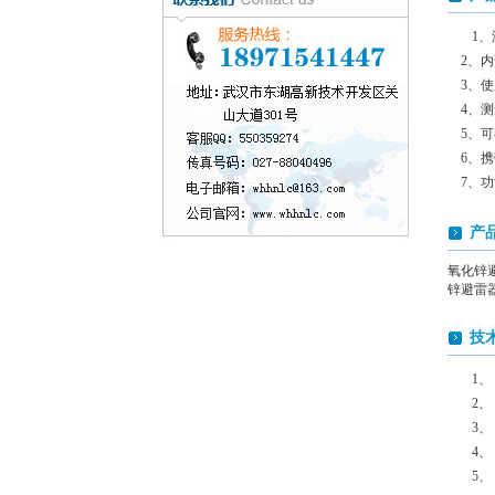
1
2、内
3、使
4、测
5、可
6、携带
7、功
产
氧化锌
锌避雷
技
1、
2、
3、
4、
5、