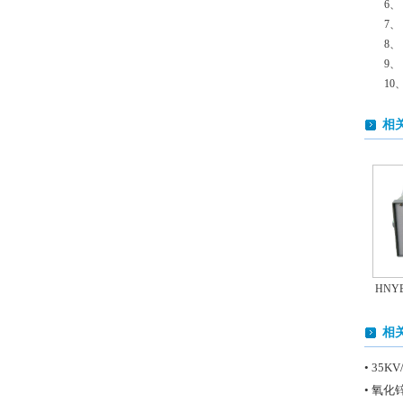
6、
7、
8、
9、
10
相
HNY
相
• 35
• 氧