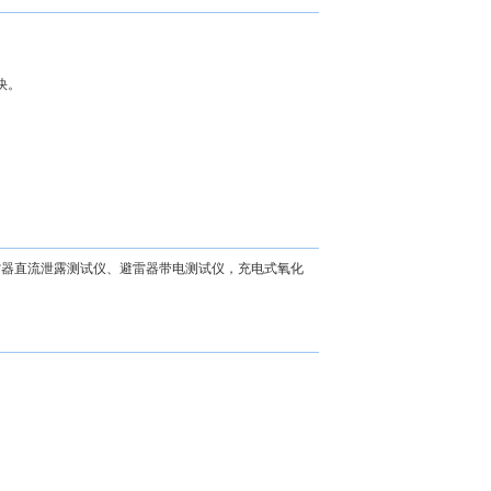
快。
雷器直流泄露测试仪、避雷器带电测试仪，充电式氧化