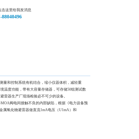
7-88040496
测量和控制系统有机结合，缩小仪器体积，减轻重
境温度功能，带有大容量存储器，可存储50组测试数
锌避雷器生产厂现场检验必不可少的设备。
器MOA阀电间接触不良的内部缺陷，根据《电力设备预
该对金属氧化物避雷器做直流1mA电压（U1mA）和