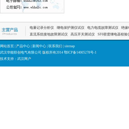
电量记录分析仪
继电保护测仪试仪
电力电缆故障测试仪
绝缘
直流系统接地故障测试仪
高压开关测试仪
SF6密度继电器校验
网站首页
|
产品中心
|
新闻中心
|
联系我们
|
sitemap
武汉华能联创电气有限公司 版权所有2014
鄂ICP备14005278号-1
技术支持：
武汉网户