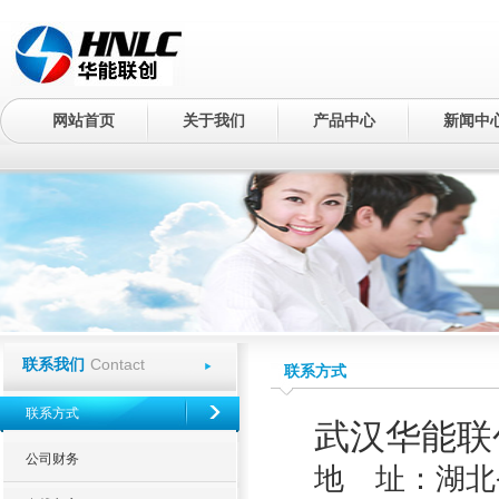
网站首页
关于我们
产品中心
新闻中
Contact
联系我们
联系方式
联系方式
武汉华能联
公司财务
地 址：
湖北