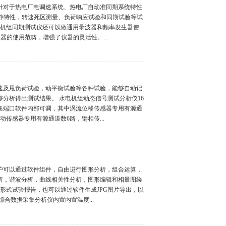
针对于热电厂电调速系统、热电厂自动准同期系统特性
H静特性，转速死区测量、负荷响应试验和同期试验等试
与机组同期测试仪还可以做通用录波器和频率发生器使
器的使用范畴，增强了仪器的灵活性。...
速及甩负荷试验，动平衡试验等各种试验，能够自动记
分析得出测试结果。 水电机组动态信号测试分析仪16
集端口软件内部可调，其中涡流位移传感器专用有源通
动传感器专用有源通道数6路，键相传...
户可以通过软件组件，自由进行图形分析，组合运算，
析，谐波分析，曲线相关性分析，图形编辑和相量图绘
EL形式试验报告，也可以通过软件生成JPG图片导出，以
合数据采集分析仪内置内置温度...