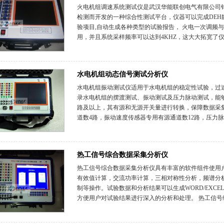
火电机组调速系统测试仪是武汉华能联创电气有限公司
检测而开发的一种综合性测试平台，仪器可以完成DE
验项目,自动生成各种类型的试验报告， 火电一次调频
用，并且系统采样频率可以达到4KHZ，这大大拓宽了仪
水电机组动态信号测试分析仪
水电机组振动测试仪适用于水电机组的稳定性试验，过
录水电机组的摆渡测试、振动测试及压力脉动测试，能够
路及以上，其有源和无源开关量进行转换，保障数据采
道数4路，振动速度传感器专用有源通道数12路，压力脉
热工信号综合数据采集分析仪
热工信号综合数据采集分析仪具有丰富的软件组件使用
有效值计算，交流功率计算，三相对称性分析，频谱分
制等操作。试验数据和分析结果可以生成WORD/EXC
方便用户对试验结果进行深入的分析和处理。 热工信号综