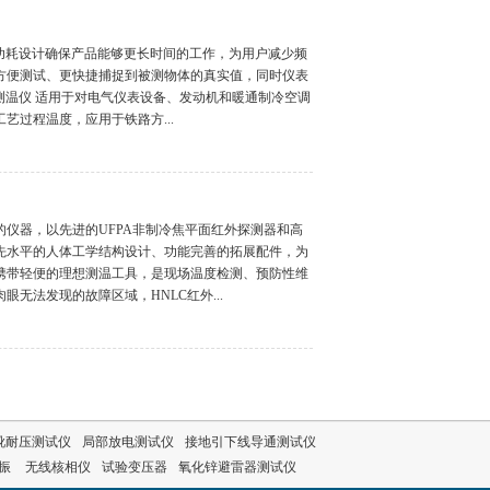
低功耗设计确保产品能够更长时间的工作，为用户减少频
方便测试、更快捷捕捉到被测物体的真实值，同时仪表
红外测温仪 适用于对电气仪表设备、发动机和暖通制冷空调
艺过程温度，应用于铁路方...
的仪器，以先进的UFPA非制冷焦平面红外探测器和高
先水平的人体工学结构设计、功能完善的拓展配件，为
携带轻便的理想测温工具，是现场温度检测、预防性维
无法发现的故障区域，HNLC红外...
靴耐压测试仪
局部放电测试仪
接地引下线导通测试仪
谐振
无线核相仪
试验变压器
氧化锌避雷器测试仪