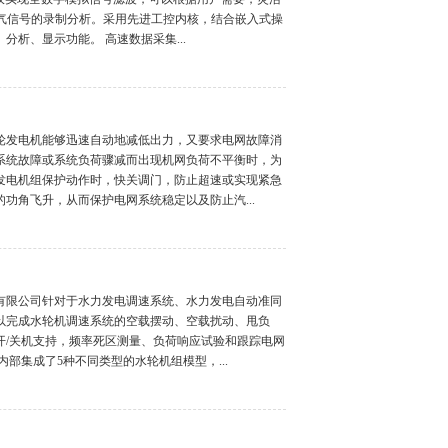
态电气信号的录制分析。采用先进工控内核，结合嵌入式操
析、显示功能。 高速数据采集...
轮发电机能够迅速自动地减低出力，又要求电网故障消
系统故障或系统负荷骤减而出现机网负荷不平衡时，为
发电机组保护动作时，快关调门，防止超速或实现紧急
功角飞升，从而保护电网系统稳定以及防止汽...
有限公司针对于水力发电调速系统、水力发电自动准同
以完成水轮机调速系统的空载摆动、空载扰动、甩负
开/关机支持，频率死区测量、负荷响应试验和跟踪电网
部集成了5种不同类型的水轮机组模型，...