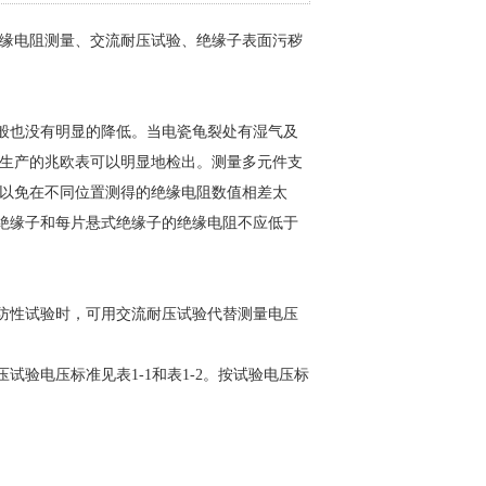
缘电阻测量、交流耐压试验、绝缘子表面污秽
般也没有明显的降低。当电瓷龟裂处有湿气及
生产的兆欧表可以明显地检出。测量多元件支
以免在不同位置测得的绝缘电阻数值相差太
柱绝缘子和每片悬式绝缘子的绝缘电阻不应低于
防性试验时，可用交流耐压试验代替测量电压
验电压标准见表1-1和表1-2。按试验电压标