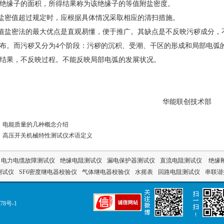
绝缘子的面积，所得结果称为该绝缘子的等值附盐密度。
盐密值超过规定时，应根据具体情况采取相应的清扫措施。
值盐密法的最大优点是直观易懂，便于推广。其缺点是不反映污秽成分，
布。而污秽又分为4个阶段：污秽的沉积、受潮、干区的形成和局部电弧
结果，不反映过程。不能反映局部电弧的发展状况。
华能联创
技术部
：
电能质量的几种概念介绍
：
高压开关机械特性测试仪术语定义
电力电缆故障测试仪
绝缘电阻测试仪
漏电保护器测试仪
直流电阻测试仪
绝缘
测试仪
SF6密度继电器校验仪
气体继电器校验仪
水摇表
回路电阻测试仪
串联
78号-1