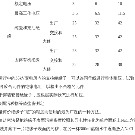
额定电压
3
6
10
最高工作电压
3.5
6.9
11.5
出厂
25
32
42
纯瓷和充油绝
交接和
缘
25
32
42
大修
出厂
25
32
42
固体有机绝缘
交接和
22
28
38
大修
运行中的35kV变电所内的支柱绝缘子，可以连同母线进行整体耐压，试验电压
各胶合元件的绝缘电阻，以检出不合格的元件。
于穿墙套管绝缘子，应根据实际状态进行加压。
.表面污秽物等值盐密测定
量评价绝缘子“脏”的程度而使用的最为广泛的一种方法。
值盐密法是把绝缘子表面污秽密度按照其导电性转化为单位面积上NaCl含量
洗并溶下一片绝缘子表面的污秽，在另一杯300ml蒸馏水中逐渐放入NaCl