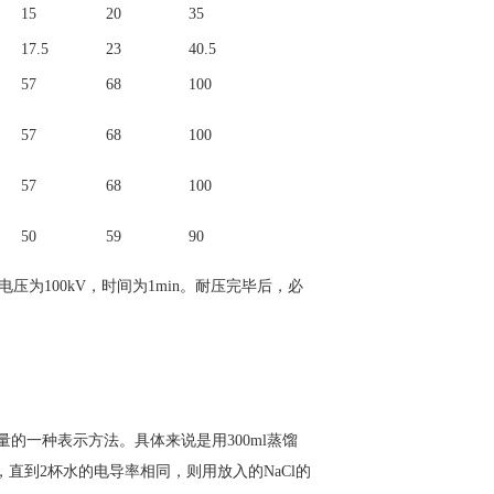
15
20
35
17.5
23
40.5
57
68
100
57
68
100
57
68
100
50
59
90
为100kV，时间为1min。耐压完毕后，必
的一种表示方法。具体来说是用300ml蒸馏
，直到2杯水的电导率相同，则用放入的NaCl的