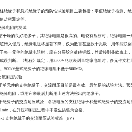
柱绝缘子和悬式绝缘子的预防性试验项目主要包括：
零值绝缘子检测
、绝
值盐密测定等。
绝缘电阻的测试
洁干燥的良好绝缘子，其绝缘电阻是很高的。电瓷有裂纹时，绝缘电阻一
脏污入侵后，绝缘电阻将显著下降，仅为数百甚至数十兆欧，用华能联创
子每一元件的绝缘电阻时，应在分层胶合处绕铜线，然后接到兆欧表上，
成误判断。《规程》规定，用2500V兆欧表测量绝缘电阻时，多元件支
MΩ。500kV悬式绝缘子的绝缘电阻不低于500MΩ。
.交流耐压试验
于单元件的支柱绝缘子，交流耐压目前是最有效、最简易的试验方法。预
绝缘电阻，或用它来最后判断用上述方法检出的绝缘子。
于绝缘子的交流耐压试验，各级电压的支柱绝缘子和悬式绝缘子的交流耐压试
1min，在升压和耐压过程中不发生跳弧为合格。
1-1 支柱绝缘子的交流耐压试验标准（kV）