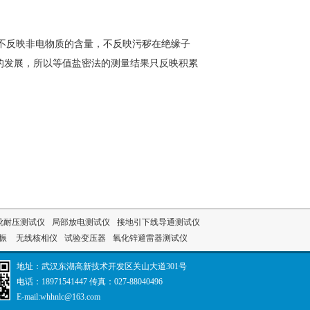
不反映非电物质的含量，不反映污秽在绝缘子
的发展，所以等值盐密法的测量结果只反映积累
靴耐压测试仪
局部放电测试仪
接地引下线导通测试仪
谐振
无线核相仪
试验变压器
氧化锌避雷器测试仪
地址：武汉东湖高新技术开发区关山大道301号
电话：18971541447 传真：027-88040496
E-mail:whhnlc@163.com