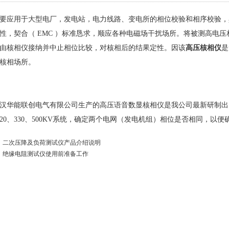
要应用于大型电厂，发电站，电力线路、变电所的相位校验和相序校验，
性，契合（ EMC ）标准恳求，顺应各种电磁场干扰场所。将被测高电
由核相仪接纳并中止相位比较，对核相后的结果定性。因该
高压核相仪
是
核相场所。
汉华能联创电气有限公司
生产的高压语音数显核相仪是我公司最新研制出的
、220、330、500KV系统，确定两个电网（发电机组）相位是否相同，
：
二次压降及负荷测试仪产品介绍说明
：
绝缘电阻测试仪使用前准备工作