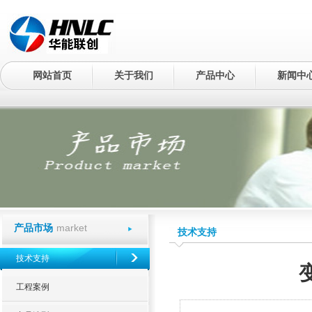
网站首页
关于我们
产品中心
新闻中
market
产品市场
技术支持
技术支持
工程案例