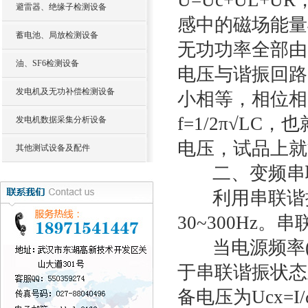
U=Uc+UL+
避雷器、绝缘子检测设备
感中的磁场能量
蓄电池、局放检测设备
无功功率全部由
油、SF6检测设备
电压与谐振回路
发电机及无功补偿检测设备
小相等，相位相反
f=1/2π√L
发电机数据采集分析设备
电压，试品上就
其他测试设备及配件
二、变频串
利用串联谐振
30~300Hz。
当电源频率(f
于串联谐振状态此时
备电压为Ucx=