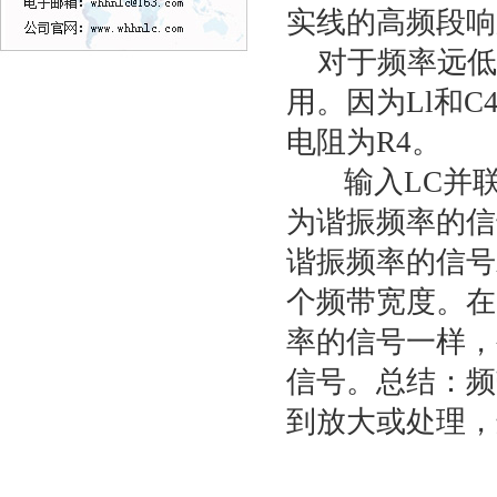
实线的高频段响
对于频率远低于
用。因为Ll和
电阻为R4。
输入LC并联
为谐振频率的信
谐振频率的信号
个频带宽度。在
率的信号一样，
信号。总结：频
到放大或处理，