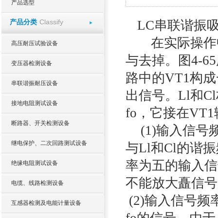
产品选型
Classify
LC串联谐
产品分类
在实际操作
高压耐压试验设备
与去掉。图4-
变压器检测设备
路中的VT1构
串联谐振耐压设备
出信号。Ll和C
接地电阻测试设备
fo，它接在VT
断路器、开关检测设备
(1)输入信号
继电保护、二次回路测试设备
与Ll和Cl的谐
率为五的输入信号
绝缘电阻测试设备
不能放大矗信号
电缆、线路检测设备
(2)输入信号
互感器检测及电能计量设备