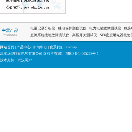
电量记录分析仪
继电保护测仪试仪
电力电缆故障测试仪
绝缘
直流系统接地故障测试仪
高压开关测试仪
SF6密度继电器校验
网站首页
|
产品中心
|
新闻中心
|
联系我们
|
sitemap
武汉华能联创电气有限公司 版权所有2014
鄂ICP备14005278号-1
技术支持：
武汉网户