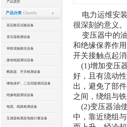
产品选型
Classify
电力运维安装
产品分类
很深刻的意义。
高压耐压试验设备
变压器中的油
变压器检测设备
和绝缘保养作用
串联谐振耐压设备
开关接触点起消
接地电阻测试设备
(1)增加变压
断路器、开关检测设备
好，且有流动性
继电保护、二次回路测试设备
出，避免了部件
之间，绕组与铁
绝缘电阻测试设备
(2)变压器油
电缆、线路检测设备
中，靠近绕组与
互感器检测及电能计量设备