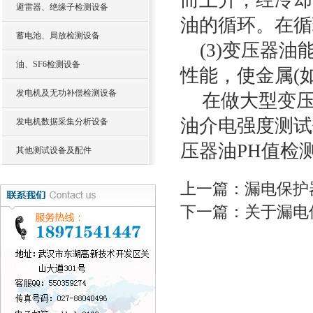
而上升，经冷却
避雷器、绝缘子检测设备
油的循环。在循
蓄电池、局放检测设备
(3)变压器油
油、SF6检测设备
性能，使金属(
发电机及无功补偿检测设备
在做大型变压
油介电强度测试
发电机数据采集分析设备
压器油PH值检
其他测试设备及配件
上一篇：
漏电保护
下一篇：
关于漏电