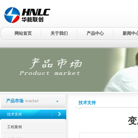
网站首页
关于我们
产品中心
新闻中
market
产品市场
技术支持
技术支持
变
工程案例