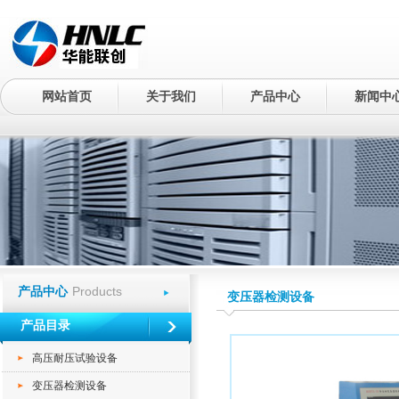
网站首页
关于我们
产品中心
新闻中
Products
产品中心
变压器检测设备
产品目录
高压耐压试验设备
变压器检测设备