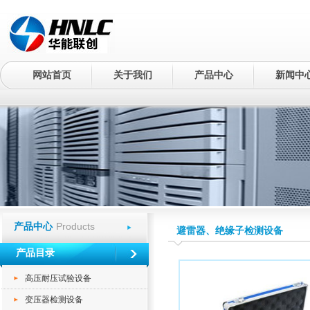
网站首页
关于我们
产品中心
新闻中
Products
产品中心
避雷器、绝缘子检测设备
产品目录
高压耐压试验设备
变压器检测设备