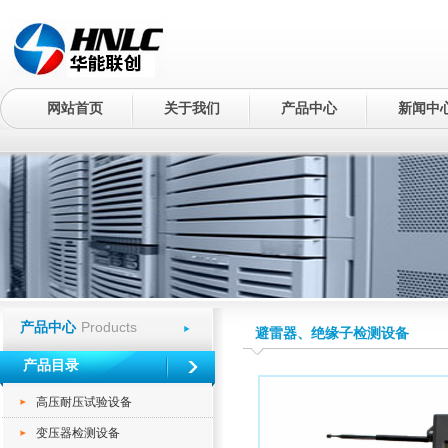
网站首页
关于我们
产品中心
新闻中
Products
产品中心
避雷器、绝缘子检测设备
产品目录
高压耐压试验设备
变压器检测设备