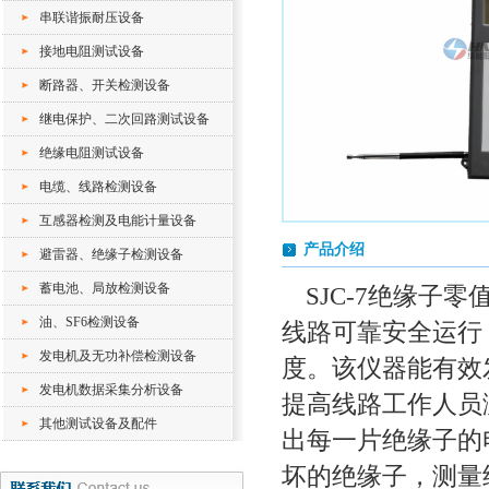
串联谐振耐压设备
接地电阻测试设备
断路器、开关检测设备
继电保护、二次回路测试设备
绝缘电阻测试设备
电缆、线路检测设备
互感器检测及电能计量设备
产品介绍
避雷器、绝缘子检测设备
蓄电池、局放检测设备
SJC-7绝缘
油、SF6检测设备
线路可靠安全运行
发电机及无功补偿检测设备
度。该仪器能有效
发电机数据采集分析设备
提高线路工作人员
其他测试设备及配件
出每一片绝缘子的
坏的绝缘子，测量