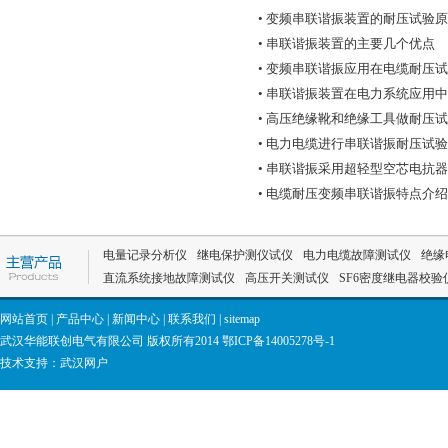
• 变频串联谐振装置的耐压试验
• 串联谐振装置的主要几个优点
• 变频串联谐振应用在电缆耐压
• 串联谐振装置在电力系统应用
HNXZ系列电缆交流耐压试验装
• 高压绝缘靴和绝缘工具做耐压
置
• 电力电缆进行串联谐振耐压试
• 串联谐振采用超轻型空芯电抗
• 电缆耐压变频串联谐振特点介绍
电量记录分析仪
继电保护测仪试仪
电力电缆故障测试仪
绝缘
直流系统接地故障测试仪
高压开关测试仪
SF6密度继电器校验
HNMD-3000 SF6密度继电器校
验仪
网站首页
|
产品中心
|
新闻中心
|
联系我们
|
sitemap
武汉华能联创电气有限公司 版权所有2014
鄂ICP备14005278号-1
技术支持：
武汉网户